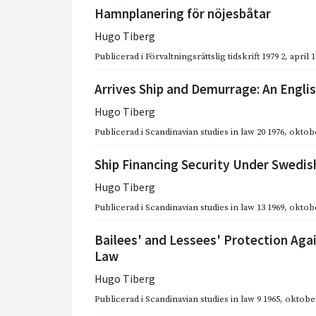
Hamnplanering för nöjesbåtar
Hugo Tiberg
Publicerad i
Förvaltningsrättslig tidskrift 1979 2
,
april 
Arrives Ship and Demurrage: An Engli
Hugo Tiberg
Publicerad i
Scandinavian studies in law 20 1976
,
oktobe
Ship Financing Security Under Swedi
Hugo Tiberg
Publicerad i
Scandinavian studies in law 13 1969
,
oktobe
Bailees' and Lessees' Protection Aga
Law
Hugo Tiberg
Publicerad i
Scandinavian studies in law 9 1965
,
oktobe