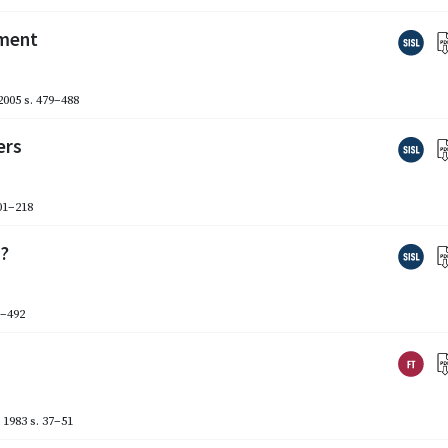
nment
2005
s. 479–488
ers
01–218
p?
3–492
 1983
s. 37–51