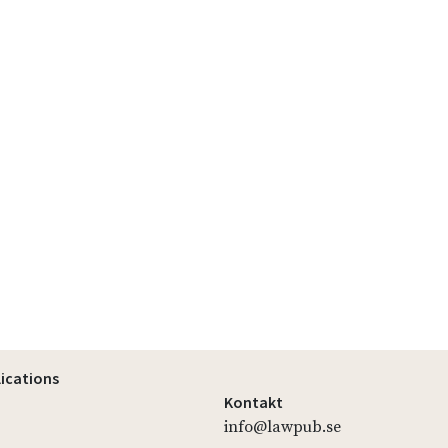
lications
Kontakt
info@lawpub.se