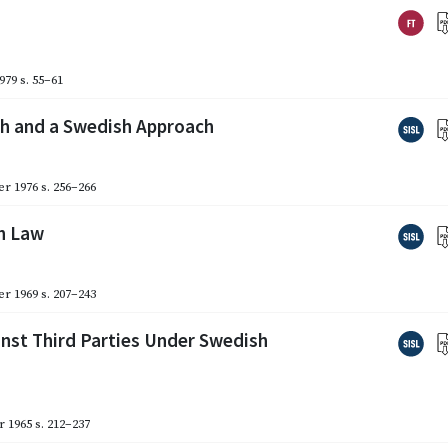
1979
s. 55–61
sh and a Swedish Approach
r 1976
s. 256–266
sh Law
r 1969
s. 207–243
inst Third Parties Under Swedish
r 1965
s. 212–237