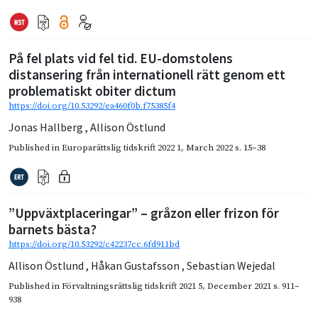
På fel plats vid fel tid. EU-domstolens
distansering från internationell rätt genom ett
problematiskt obiter dictum
https://doi.org/10.53292/ea460f0b.f75385f4
Jonas Hallberg
,
Allison Östlund
Published in
Europarättslig tidskrift 2022 1
,
March 2022
s. 15–38
”Uppväxtplaceringar” – gråzon eller frizon för
barnets bästa?
https://doi.org/10.53292/c42237cc.6fd911bd
Allison Östlund
,
Håkan Gustafsson
,
Sebastian Wejedal
Published in
Förvaltningsrättslig tidskrift 2021 5
,
December 2021
s. 911–
938