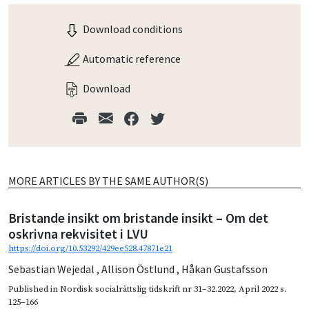
Download conditions
Automatic reference
Download
MORE ARTICLES BY THE SAME AUTHOR(S)
Bristande insikt om bristande insikt – Om det
oskrivna rekvisitet i LVU
https://doi.org/10.53292/429ee528.47871e21
Sebastian Wejedal
,
Allison Östlund
,
Håkan Gustafsson
Published in
Nordisk socialrättslig tidskrift nr 31–32.2022
,
April 2022
s.
125–166