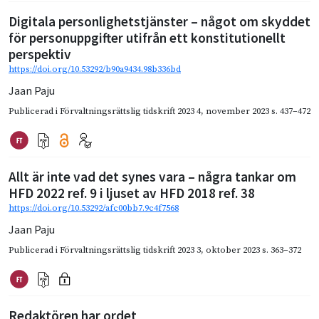
Digitala personlighetstjänster – något om skyddet
för personuppgifter utifrån ett konstitutionellt
perspektiv
https://doi.org/10.53292/b90a9434.98b336bd
Jaan Paju
Publicerad i
Förvaltningsrättslig tidskrift 2023 4
,
november 2023
s. 437–472
Allt är inte vad det synes vara – några tankar om
HFD 2022 ref. 9 i ljuset av HFD 2018 ref. 38
https://doi.org/10.53292/afc00bb7.9c4f7568
Jaan Paju
Publicerad i
Förvaltningsrättslig tidskrift 2023 3
,
oktober 2023
s. 363–372
Redaktören har ordet