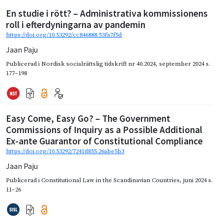
En studie i rött? – Administrativa kommissionens
roll i efterdyningarna av pandemin
https://doi.org/10.53292/cc846888.53fa7f5d
Jaan Paju
Publicerad i
Nordisk socialrättslig tidskrift nr 40.2024
,
september 2024
s.
177–198
Easy Come, Easy Go? – The Government
Commissions of Inquiry as a Possible Additional
Ex-ante Guarantor of Constitutional Compliance
https://doi.org/10.53292/7241d855.26abe5b3
Jaan Paju
Publicerad i
Constitutional Law in the Scandinavian Countries
,
juni 2024
s.
11–26