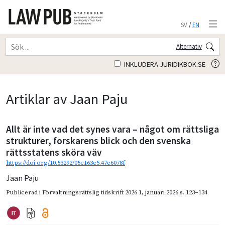
SV
/
EN
Alternativ
INKLUDERA JURIDIKBOK.SE
Artiklar av Jaan Paju
Allt är inte vad det synes vara – något om rättsliga
strukturer, forskarens blick och den svenska
rättsstatens sköra väv
https://doi.org/10.53292/05c163c5.47e6078f
Jaan Paju
Publicerad i
Förvaltningsrättslig tidskrift 2026 1
,
januari 2026
s. 123–134