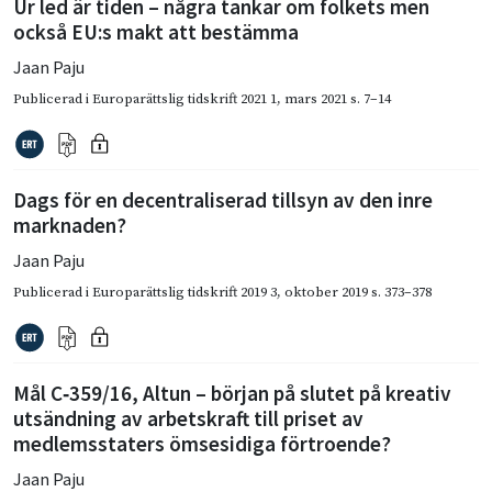
Ur led är tiden – några tankar om folkets men
också EU:s makt att bestämma
Jaan Paju
Publicerad i
Europarättslig tidskrift 2021 1
,
mars 2021
s. 7–14
Dags för en decentraliserad tillsyn av den inre
marknaden?
Jaan Paju
Publicerad i
Europarättslig tidskrift 2019 3
,
oktober 2019
s. 373–378
Mål C‑359/16, Altun – början på slutet på kreativ
utsändning av arbetskraft till priset av
medlemsstaters ömsesidiga förtroende?
Jaan Paju