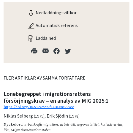
Nedladdningsvillkor
Automatisk referens
Ladda ned
FLER ARTIKLAR AV SAMMA FÖRFATTARE
Lönebegreppet i migrationsrättens
försörjningskrav – en analys av MIG 2025:1
https://doi.org/10.53292/299f1428.c8c799ce
Niklas Selberg
,
Erik Sjödin
(1979)
(1978)
Nyckelord:
arbetskraftsmigration
,
arbetsrätt
,
deportabilitet
,
kollektivavtal
,
lön
,
Migrationsöverdomstolen